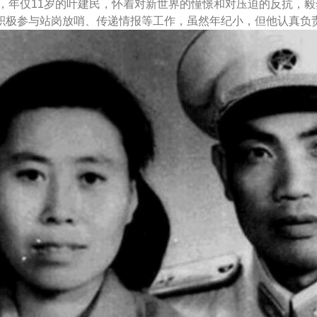
9年，年仅11岁的叶建民，怀着对新世界的憧憬和对压迫的反抗
积极参与站岗放哨、传递情报等工作，虽然年纪小，但他认真负