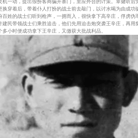
灵机一动，提出假扮客商骗开寨门，里应外合的计策。覃健听后
更换穿着后，带着仆人打扮的战士前去敲门，以讨水喝为由成功
扮百姓的战士们听到枪声，一拥而入，很快拿下高辛庄，俘虏伪
叶建民带领战士们乘胜追击，他们先用迫击炮突袭王辛庄，再用
个多小时便成功拿下王辛庄，又缴获大批战利品。