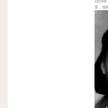
192
里，他