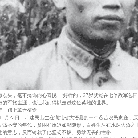
微点头，毫不掩饰内心喜悦：“好样的，27岁就能在七倍敌军包
奇的军旅生涯，也让我们得以走进这位英雄的世界。
年，踏上革命征途
8年11月23日，叶建民出生在湖北省大悟县的一个贫苦农民家庭，
动荡不安的年代，贫困和压迫如影随形，百姓生活在水深火热之
他的意志，反而铸就了他坚韧不拔、勇敢无畏的性格。