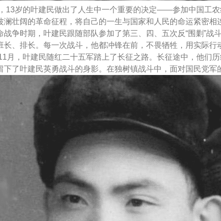
1年，13岁的叶建民做出了人生中一个重要的决定——参加中国
波澜壮阔的革命征程，将自己的一生与国家和人民的命运紧密相
命战争时期，叶建民跟随部队参加了第三、四、五次反“围剿”战
班长、排长。每一次战斗，他都冲锋在前，不畏牺牲，用实际行
4年11月，叶建民随红二十五军踏上了长征之路。长征途中，他们
留下了叶建民英勇战斗的身影。在独树镇战斗中，面对国民党军