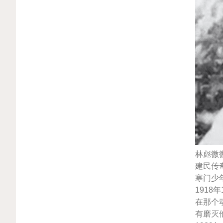
林彪微
建民传
寒门少
191
在那个
有磨灭