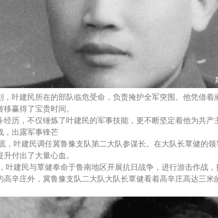
刻，叶建民所在的部队临危受命，负责掩护全军突围。他凭借着
转移赢得了宝贵时间。
斗经历，不仅锤炼了叶建民的军事技能，更不断坚定着他为共产
战，出露军事锋芒
8年底，叶建民调任冀鲁豫支队第二大队参谋长。在大队长覃健的
提升付出了大量心血。
9年，叶建民与覃健奉命于鲁南地区开展抗日战争，进行游击作战
的高辛庄外，冀鲁豫支队二大队大队长覃健看着高辛庄高达三米