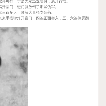
觉得可行，于是大家迅速装扮，展开行动。
骗开寨门，进门就放倒了那些伪军。
军三百多人，缴获大量枪支弹药。
集束手榴弹炸开寨门，四连正面突入，五、六连侧翼翻