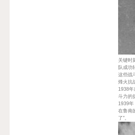
关键时
队成功
这些战
烽火抗
193
斗力的
193
在鲁南
了”。