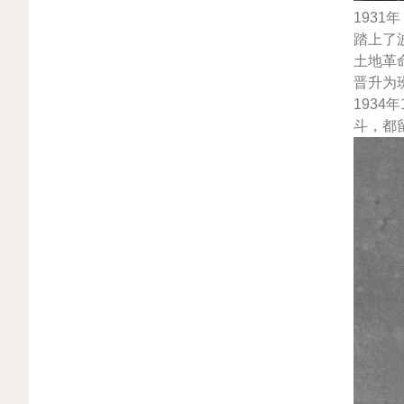
193
踏上了
土地革
晋升为
193
斗，都