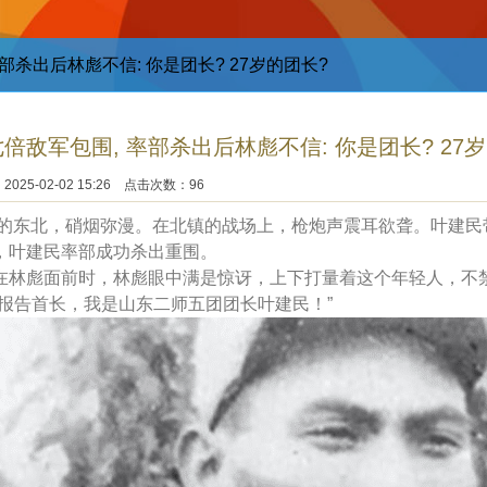
部杀出后林彪不信: 你是团长? 27岁的团长?
倍敌军包围, 率部杀出后林彪不信: 你是团长? 27
025-02-02 15:26 点击次数：96
5年的东北，硝烟弥漫。在北镇的战场上，枪炮声震耳欲聋。叶建
，叶建民率部成功杀出重围。
在林彪面前时，林彪眼中满是惊讶，上下打量着这个年轻人，不禁
“报告首长，我是山东二师五团团长叶建民！”